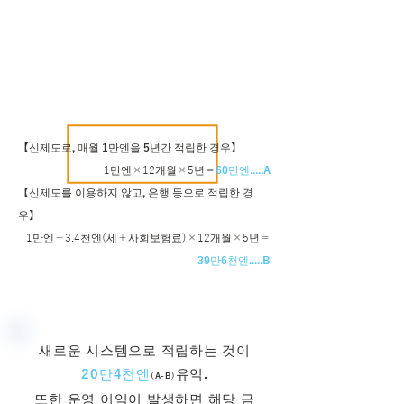
【신제도로, 매월 1만엔을 5년간 적립한 경우】
1만엔×12개월×5년＝
60만엔.....A
【신제도를 이용하지 않고, 은행 등으로 적립한 경
우】
1만엔－3.4천엔(세＋사회보험료)×12개월×5년＝
39만6천엔.....B
새로운 시스템으로 적립하는 것이
20만4천엔
유익.
(A-B)
또한 운영 이익이 발생하면 해당 금