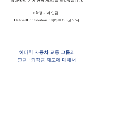
택형·확정 기여 연금 제도)를 도입했습니다.
＊확정 기여 연금：
D
efined
C
ontribution→이하
DC
"라고 약자
히타치 자동차 교통 그룹의
연금 · 퇴직금 제도에 대해서