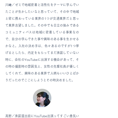
川﨑／ゼミで地域密着と活性化をテーマに学んでい
たことが生かしたいなと思っていて、その中で地域
と密に携わっている業界の1つが交通業界だと思っ
て業界志望しました。その中でも日立の強みである
コミュニティバスは地域に密着している事業なの
で、自分の学んできた事や興味のある事を生かせる
かなと。入社の決め手は、色々あるのですが1つ挙
げるとしたら、内定をもらってまだ承諾していない
時に、会社のYouTubeに出演する機会があって、そ
の時の撮影時の雰囲気と、女性の先輩社員が優しく
してくれて、興味のある業界で人柄もいいひとばか
りだったのでここにしようとその時決めました。
高野／承諾提出前にYouTube出演ってすごい勇気い