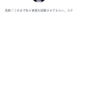
高野／
これまで色々業務を経験させてもらい、スク
ールバス添乗員、観光バスガイド、福祉マネージャ
ー。そして総務人事。じぶんがやってみたいと思っ
て進んでやったこともあるけれど、周囲のサポート
があったので挑戦できたことも多く、私も色々な人
のサポートをしていきたい。加えて福祉マネージャ
ーとして、研修マニュアル作成や乗務員の教育に携
わってきたので、現場での経験を生かし、教育関連
を中心に現場と社内職員の橋渡し役として活躍して
いきたいです。