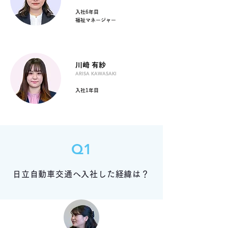
入社6年目
福祉マネージャー
川﨑 有紗
ARISA KAWASAKI
入社1年目
Q1
日立自動車交通へ入社した経緯は？