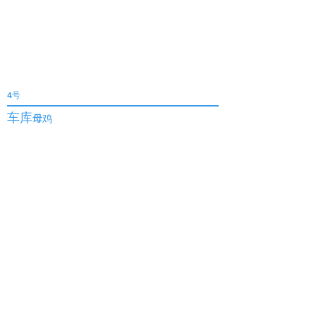
4号
车库
母鸡