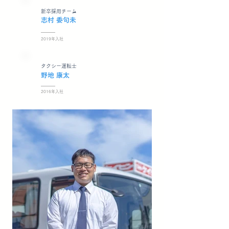
新卒採用チーム
志村 委句未
2019年入社
タクシー運転士
野地 康太
2016年入社