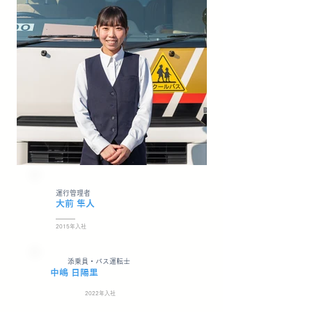
​運行管理者
​大前 隼人
2015年入社
​添乗員・バス運転士
​中嶋 日陽里
2022年入社