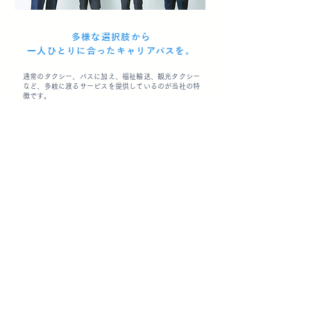
多様な選択肢から
一人ひとりに合ったキャリアパスを。
通常のタクシー、バスに加え、福祉輸送、観光タクシー
など、多岐に渡るサービスを提供しているのが当社の特
徴です。
現場経験を積んだ後には、運行管理や総務人事としての
道を進むケースも多くみられます。これはつまり、働き
手にとって様々なキャリアの選択肢が用意されていると
いうこと。
社員のキャリアパスを、実例を交えていくつかご紹介い
たします。
CLICK!